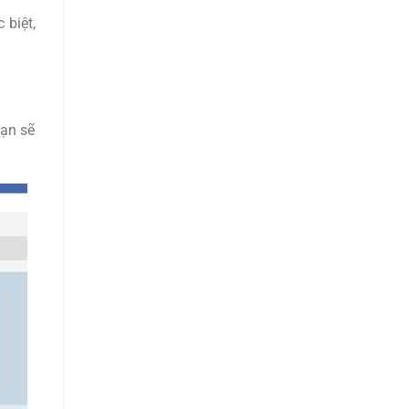
 biệt,
bạn sẽ