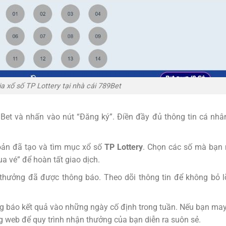
a xổ số TP Lottery tại nhà cái 789Bet
9Bet và nhấn vào nút “Đăng ký”. Điền đầy đủ thông tin cá nh
oản đã tạo và tìm mục xổ số
TP Lottery
. Chọn các số mà bạn
a vé” để hoàn tất giao dịch.
thưởng đã được thông báo. Theo dõi thông tin để không bỏ l
ông báo kết quả vào những ngày cố định trong tuần. Nếu bạn m
ng web để quy trình nhận thưởng của bạn diễn ra suôn sẻ.