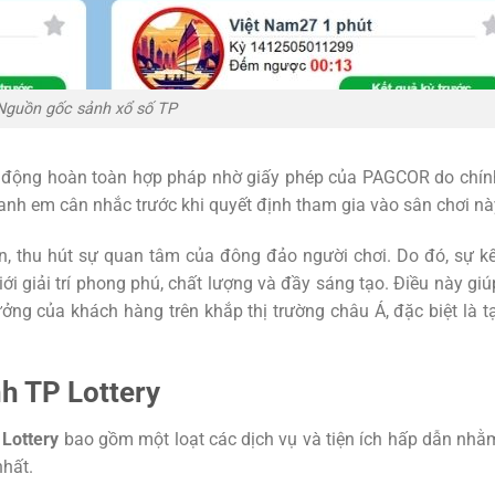
Nguồn gốc sảnh xổ số TP
 động hoàn toàn hợp pháp nhờ giấy phép của PAGCOR do chín
 anh em cân nhắc trước khi quyết định tham gia vào sân chơi nà
n, thu hút sự quan tâm của đông đảo người chơi. Do đó, sự k
iới giải trí phong phú, chất lượng và đầy sáng tạo. Điều này gi
ng của khách hàng trên khắp thị trường châu Á, đặc biệt là tạ
nh TP Lottery
 Lottery
bao gồm một loạt các dịch vụ và tiện ích hấp dẫn nh
nhất.