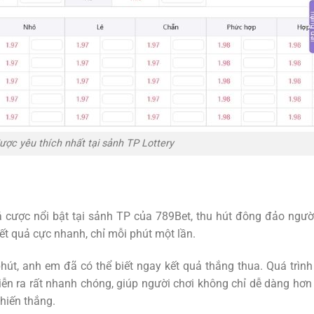
ược yêu thích nhất tại sảnh TP Lottery
cá cược nổi bật tại sảnh TP của 789Bet, thu hút đông đảo ngườ
t quả cực nhanh, chỉ mỗi phút một lần.
phút, anh em đã có thể biết ngay kết quả thắng thua. Quá trìn
iễn ra rất nhanh chóng, giúp người chơi không chỉ dễ dàng hơn
hiến thắng.