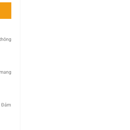
Chơi
Giải
Trí
Hấp
Dẫn
Cho
Người
Chơi
 thông
ó mang
n. Đảm