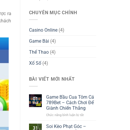
CHUYÊN MỤC CHÍNH
ược ra
 khách
Casino Online
(4)
Game Bài
(4)
Thể Thao
(4)
Xổ Số
(4)
BÀI VIẾT MỚI NHẤT
Game Bầu Cua Tôm Cá
01
789Bet – Cách Chơi Để
Th4
Giành Chiến Thắng
ở
Chức năng bình luận bị tắt
Game
Bầu
Soi Kèo Phạt Góc –
31
Cua