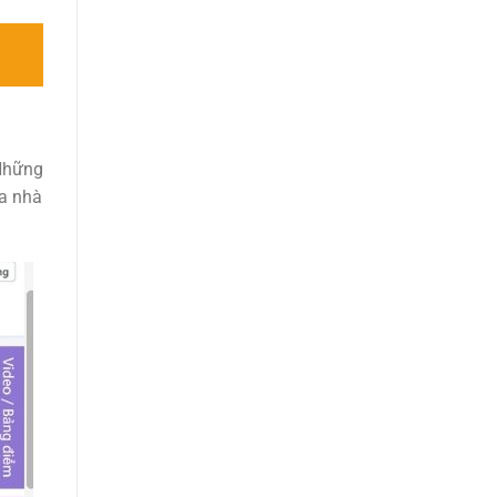
 Những
ủa nhà