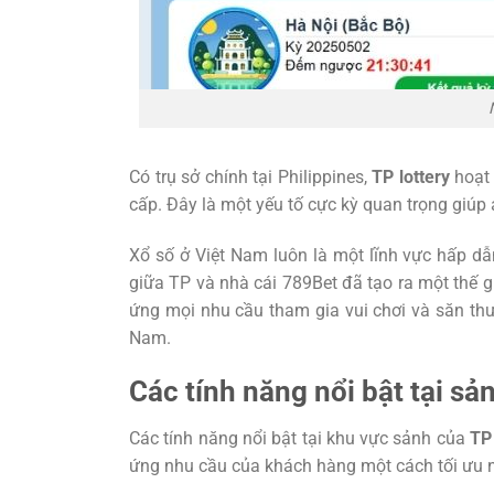
Có trụ sở chính tại Philippines,
TP lottery
hoạt
cấp. Đây là một yếu tố cực kỳ quan trọng giúp
Xổ số ở Việt Nam luôn là một lĩnh vực hấp dẫ
giữa
TP
và nhà cái 789Bet đã tạo ra một thế g
ứng mọi nhu cầu tham gia vui chơi và săn thưở
Nam.
Các tính năng nổi bật tại sả
Các tính năng nổi bật tại khu vực sảnh của
TP
ứng nhu cầu của khách hàng một cách tối ưu 