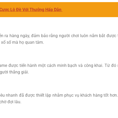
 Cược Lô Đề Với Thưởng Hấp Dẫn
diễn ra hàng ngày, đảm bảo rằng người chơi luôn nắm bắt được
ơi xổ số mà họ quan tâm.
h game được tiến hành một cách minh bạch và công khai. Từ đ
gười thắng giải.
 siêu nhanh đã được thiết lập nhằm phục vụ khách hàng tốt hơ
chờ đợi lâu.