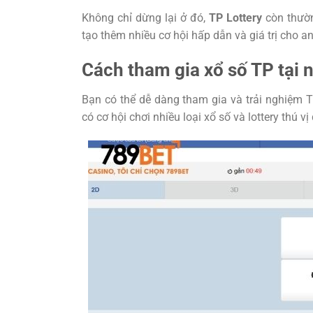
Không chỉ dừng lại ở đó,
TP Lottery
còn thườn
tạo thêm nhiều cơ hội hấp dẫn và giá trị cho a
Cách tham gia xổ số TP tại 
Bạn có thể dễ dàng tham gia và trải nghiệm 
có cơ hội chơi nhiều loại xổ số và lottery thú vị