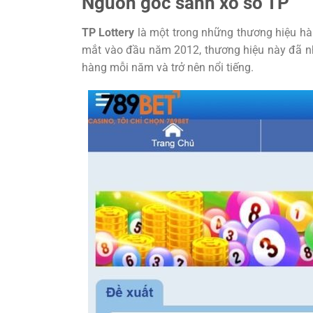
Nguồn gốc sảnh xổ số TP
TP Lottery
là một trong những thương hiệu hàn
mắt vào đầu năm 2012, thương hiệu này đã nha
hàng mỗi năm và trở nên nổi tiếng.