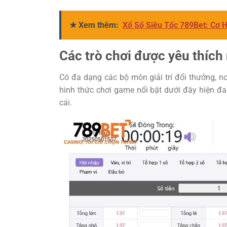
★ Xem thêm:
Xổ Số Siêu Tốc 789Bet: Cơ 
Các trò chơi được yêu thích 
Có đa dạng các bộ môn giải trí đổi thưởng, n
hình thức chơi game nổi bật dưới đây hiện đ
cái.