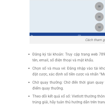
Cách tham gi
Đăng ký tài khoản: Truy cập trang web 78
tên, email, số điện thoại và mật khẩu.
Chọn số và mua vé: Đăng nhập vào tài kh
đặt cược, xác định số tiền cược và nhấn “Mu
Chờ quay thưởng: Chờ đến thời gian quay 
điểm quay thưởng.
Theo dõi kết quả xổ số: Vietlott thường th
trúng giải, hãy tuân thủ hướng dẫn trên tra